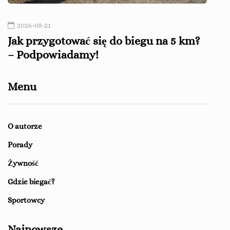
2026-05-21
202
Jak przygotować się do biegu na 5 km?
Czy 
– Podpowiadamy!
Menu
O autorze
Porady
Żywność
Gdzie biegać?
Sportowcy
Najnowsze