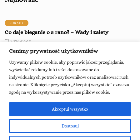
PORADY
Co daje bieganie o 5 rano? – Wady i zalety
2026-06-10
Cenimy prywatność użytkowników
PORADY
Używamy plików cookie, aby poprawić jakość przeglądania,
Jak się ubrać na bieganie zimą? – Podstawowe
wyświetlać reklamy lub treści dostosowane do
zasady ubioru
indywidualnych potrzeb użytkowników oraz analizować ruch
2026-06-09
na stronie. Kliknięcie przycisku „Akceptuj wszystkie” oznacza
zgodę na wykorzystywanie przez nas plików cookie.
PORADY
Czy bez ACL można biegać? – Podpowiadamy!
Akceptuj wszystko
2026-06-08
Dostosuj
Napisz do nas na
kontakt@charlottachallenge.pl