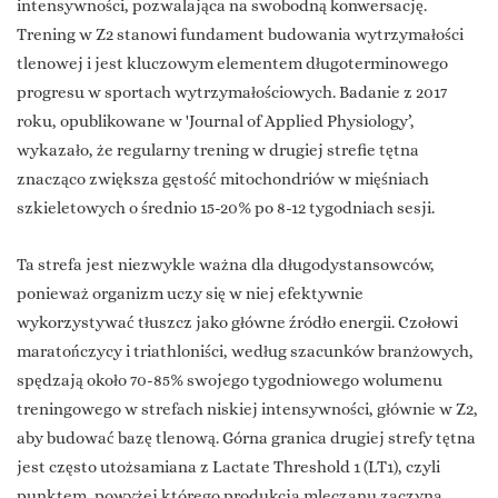
intensywności, pozwalająca na swobodną konwersację.
Trening w Z2 stanowi fundament budowania wytrzymałości
tlenowej i jest kluczowym elementem długoterminowego
progresu w sportach wytrzymałościowych. Badanie z 2017
roku, opublikowane w 'Journal of Applied Physiology’,
wykazało, że regularny trening w drugiej strefie tętna
znacząco zwiększa gęstość mitochondriów w mięśniach
szkieletowych o średnio 15-20% po 8-12 tygodniach sesji.
Ta strefa jest niezwykle ważna dla długodystansowców,
ponieważ organizm uczy się w niej efektywnie
wykorzystywać tłuszcz jako główne źródło energii. Czołowi
maratończycy i triathloniści, według szacunków branżowych,
spędzają około 70-85% swojego tygodniowego wolumenu
treningowego w strefach niskiej intensywności, głównie w Z2,
aby budować bazę tlenową. Górna granica drugiej strefy tętna
jest często utożsamiana z Lactate Threshold 1 (LT1), czyli
punktem, powyżej którego produkcja mleczanu zaczyna