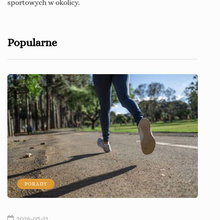
sportowych w okolicy.
Popularne
PORADY
P
2026-05-21
202