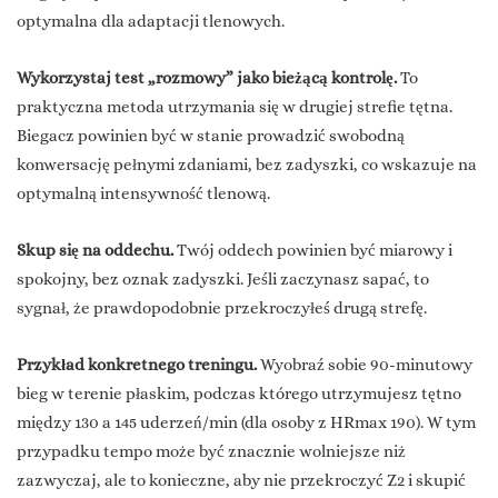
optymalna dla adaptacji tlenowych.
Wykorzystaj test „rozmowy” jako bieżącą kontrolę.
To
praktyczna metoda utrzymania się w drugiej strefie tętna.
Biegacz powinien być w stanie prowadzić swobodną
konwersację pełnymi zdaniami, bez zadyszki, co wskazuje na
optymalną intensywność tlenową.
Skup się na oddechu.
Twój oddech powinien być miarowy i
spokojny, bez oznak zadyszki. Jeśli zaczynasz sapać, to
sygnał, że prawdopodobnie przekroczyłeś drugą strefę.
Przykład konkretnego treningu.
Wyobraź sobie 90-minutowy
bieg w terenie płaskim, podczas którego utrzymujesz tętno
między 130 a 145 uderzeń/min (dla osoby z HRmax 190). W tym
przypadku tempo może być znacznie wolniejsze niż
zazwyczaj, ale to konieczne, aby nie przekroczyć Z2 i skupić