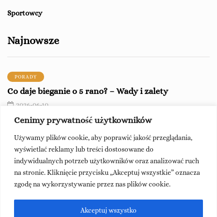
Sportowcy
Najnowsze
PORADY
Co daje bieganie o 5 rano? – Wady i zalety
2026-06-10
Cenimy prywatność użytkowników
PORADY
Używamy plików cookie, aby poprawić jakość przeglądania,
Jak się ubrać na bieganie zimą? – Podstawowe
wyświetlać reklamy lub treści dostosowane do
zasady ubioru
indywidualnych potrzeb użytkowników oraz analizować ruch
2026-06-09
na stronie. Kliknięcie przycisku „Akceptuj wszystkie” oznacza
zgodę na wykorzystywanie przez nas plików cookie.
PORADY
Czy bez ACL można biegać? – Podpowiadamy!
Akceptuj wszystko