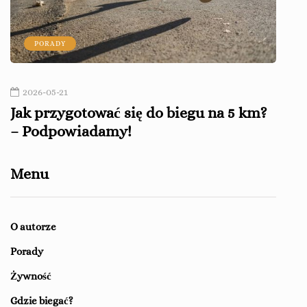
PORADY
P
2026-05-21
202
Jak przygotować się do biegu na 5 km?
Czy 
– Podpowiadamy!
Menu
O autorze
Porady
Żywność
Gdzie biegać?