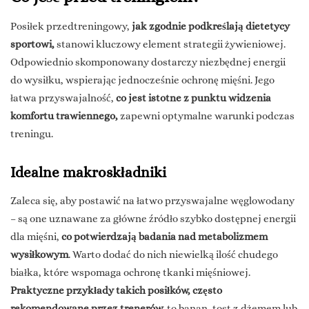
Posiłek przedtreningowy,
jak zgodnie podkreślają dietetycy
sportowi,
stanowi kluczowy element strategii żywieniowej.
Odpowiednio skomponowany dostarczy niezbędnej energii
do wysiłku, wspierając jednocześnie ochronę mięśni. Jego
łatwa przyswajalność,
co jest istotne z punktu widzenia
komfortu trawiennego,
zapewni optymalne warunki podczas
treningu.
Idealne makroskładniki
Zaleca się, aby postawić na łatwo przyswajalne węglowodany
– są one uznawane za główne źródło szybko dostępnej energii
dla mięśni,
co potwierdzają badania nad metabolizmem
wysiłkowym
. Warto dodać do nich niewielką ilość chudego
białka, które wspomaga ochronę tkanki mięśniowej.
Praktyczne przykłady takich posiłków, często
rekomendowane przez trenerów,
to banan, tost z dżemem lub