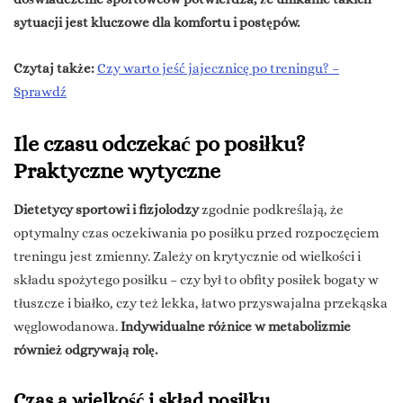
sytuacji jest kluczowe dla komfortu i postępów.
Czytaj także:
Czy warto jeść jajecznicę po treningu? –
Sprawdź
Ile czasu odczekać po posiłku?
Praktyczne wytyczne
Dietetycy sportowi i fizjolodzy
zgodnie podkreślają, że
optymalny czas oczekiwania po posiłku przed rozpoczęciem
treningu jest zmienny. Zależy on krytycznie od wielkości i
składu spożytego posiłku – czy był to obfity posiłek bogaty w
tłuszcze i białko, czy też lekka, łatwo przyswajalna przekąska
węglowodanowa.
Indywidualne różnice w metabolizmie
również odgrywają rolę.
Czas a wielkość i skład posiłku