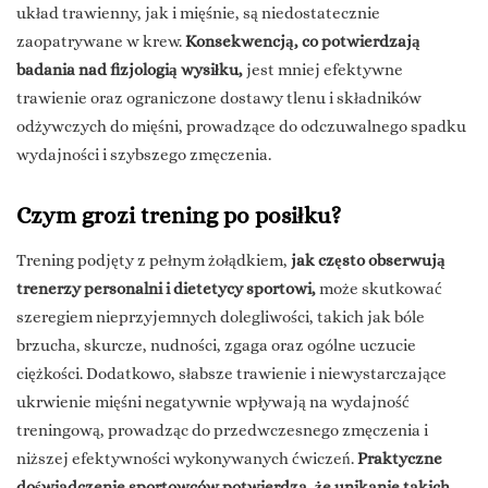
układ trawienny, jak i mięśnie, są niedostatecznie
zaopatrywane w krew.
Konsekwencją, co potwierdzają
badania nad fizjologią wysiłku,
jest mniej efektywne
trawienie oraz ograniczone dostawy tlenu i składników
odżywczych do mięśni, prowadzące do odczuwalnego spadku
wydajności i szybszego zmęczenia.
Czym grozi trening po posiłku?
Trening podjęty z pełnym żołądkiem,
jak często obserwują
trenerzy personalni i dietetycy sportowi,
może skutkować
szeregiem nieprzyjemnych dolegliwości, takich jak bóle
brzucha, skurcze, nudności, zgaga oraz ogólne uczucie
ciężkości. Dodatkowo, słabsze trawienie i niewystarczające
ukrwienie mięśni negatywnie wpływają na wydajność
treningową, prowadząc do przedwczesnego zmęczenia i
niższej efektywności wykonywanych ćwiczeń.
Praktyczne
doświadczenie sportowców potwierdza, że unikanie takich