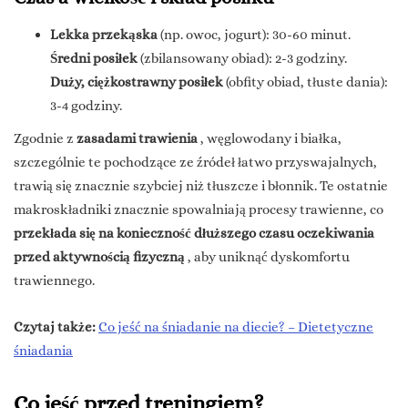
Lekka przekąska
(np. owoc, jogurt): 30-60 minut.
Średni posiłek
(zbilansowany obiad): 2-3 godziny.
Duży, ciężkostrawny posiłek
(obfity obiad, tłuste dania):
3-4 godziny.
Zgodnie z
zasadami trawienia
, węglowodany i białka,
szczególnie te pochodzące ze źródeł łatwo przyswajalnych,
trawią się znacznie szybciej niż tłuszcze i błonnik. Te ostatnie
makroskładniki znacznie spowalniają procesy trawienne, co
przekłada się na konieczność dłuższego czasu oczekiwania
przed aktywnością fizyczną
, aby uniknąć dyskomfortu
trawiennego.
Czytaj także:
Co jeść na śniadanie na diecie? – Dietetyczne
śniadania
Co jeść przed treningiem?